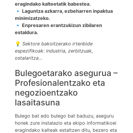
eragindako kalteetatik babestea.
🔹 Laguntza azkarra, ezbeharren inpaktua
minimizatzeko.
🔹 Enpresaren erantzukizun zibilaren
estaldura.
💡
Sektore bakoitzerako irtenbide
espezifikoak: industria, zerbitzuak,
ostalaritza…
Bulegoetarako asegurua –
Profesionalentzako eta
negozioentzako
lasaitasuna
Bulego bat edo bulego bat baduzu, aseguru
honek zure instalazio eta ekipo informatikoei
eragindako kalteak estaltzen ditu, bezero eta