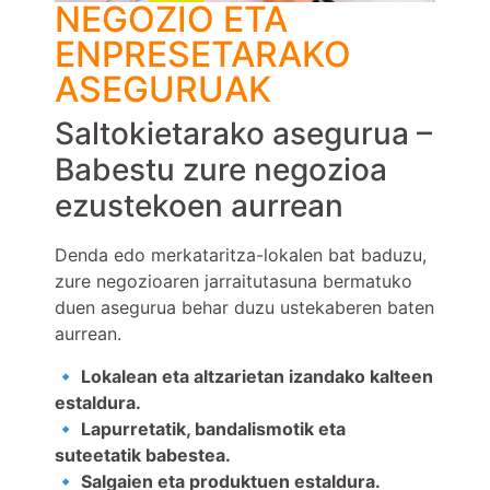
NEGOZIO ETA
ENPRESETARAKO
ASEGURUAK
Saltokietarako asegurua –
Babestu zure negozioa
ezustekoen aurrean
Denda edo merkataritza-lokalen bat baduzu,
zure negozioaren jarraitutasuna bermatuko
duen asegurua behar duzu ustekaberen baten
aurrean.
🔹
Lokalean eta altzarietan izandako kalteen
estaldura.
🔹 Lapurretatik, bandalismotik eta
suteetatik babestea.
🔹 Salgaien eta produktuen estaldura.