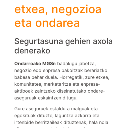
etxea, negozioa
eta ondarea
Segurtasuna gehien axola
denerako
Ondarroako MGSn
badakigu jabetza,
negozio edo enpresa bakoitzak berariazko
babesa behar duela. Horregatik, zure etxea,
komunitatea, merkataritza eta enpresa-
aktiboak zaintzeko diseinatutako ondare-
aseguruak eskaintzen ditugu.
Gure aseguruek estaldura malguak eta
egokituak dituzte, laguntza azkarra eta
irtenbide berritzaileak dituztenak, hala nola