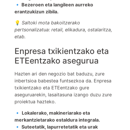
🔹 Bezeroen eta langileen aurreko
erantzukizun zibila.
💡
Saltoki mota bakoitzerako
pertsonalizatua: retail, elikadura, ostalaritza,
etab.
Enpresa txikientzako eta
ETEentzako asegurua
Hazten ari den negozio bat baduzu, zure
inbertsioa babestea funtsezkoa da. Enpresa
txikientzako eta ETEentzako gure
aseguruarekin, lasaitasuna izango duzu zure
proiektua hazteko.
🔹
Lokalerako, makineriarako eta
merkantzietarako estaldura integrala.
🔹 Suteetatik, lapurretetatik eta urak