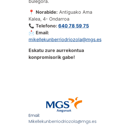
bulegora.
📍
Norabide
:
Antiguako Ama
Kalea, 4- Ondarroa
📞
Telefono:
640 78 59 75‬
📩
Email:
mikellekunberriodriozola@mgs.es
Eskatu zure aurrekontua
konpromisorik gabe!
Email:
Mikellekunberriodriozola@mgs.es