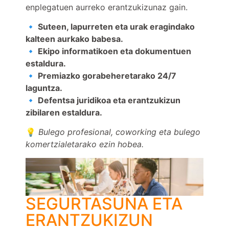
enplegatuen aurreko erantzukizunaz gain.
🔹 Suteen, lapurreten eta urak eragindako
kalteen aurkako babesa.
🔹 Ekipo informatikoen eta dokumentuen
estaldura.
🔹 Premiazko gorabeheretarako 24/7
laguntza.
🔹 Defentsa juridikoa eta erantzukizun
zibilaren estaldura.
💡
Bulego profesional, coworking eta bulego
komertzialetarako ezin hobea.
SEGURTASUNA ETA
ERANTZUKIZUN