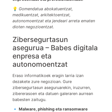
💡
Gomendatua abokatuentzat,
medikuentzat, arkitektoentzat,
autonomoentzat eta jendeari arreta ematen
dioten negozioentzat.
Zibersegurtasun
asegurua – Babes digitala
enpresa eta
autonomoentzat
Eraso informatikoek eragin larria izan
dezakete zure negozioan. Gure
zibersegurtasun aseguruarekin, iruzurren,
zibererasoen eta datuen galeraren aurrean
babesten zaitugu.
🔹
Malware, phishing eta ransomware