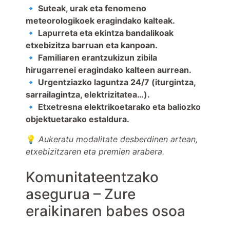
🔹
Suteak, urak eta fenomeno
meteorologikoek eragindako kalteak.
🔹 Lapurreta eta ekintza bandalikoak
etxebizitza barruan eta kanpoan.
🔹 Familiaren erantzukizun zibila
hirugarrenei eragindako kalteen aurrean.
🔹 Urgentziazko laguntza 24/7 (iturgintza,
sarrailagintza, elektrizitatea…).
🔹 Etxetresna elektrikoetarako eta baliozko
objektuetarako estaldura.
💡
Aukeratu modalitate desberdinen artean,
etxebizitzaren eta premien arabera.
Komunitateentzako
asegurua – Zure
eraikinaren babes osoa