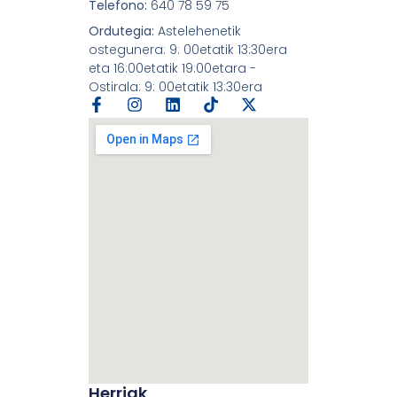
Telefono:
640 78 59 75
Ordutegia:
Astelehenetik
ostegunera: 9: 00etatik 13:30era
eta 16:00etatik 19:00etara -
Ostirala: 9: 00etatik 13:30era
Herriak