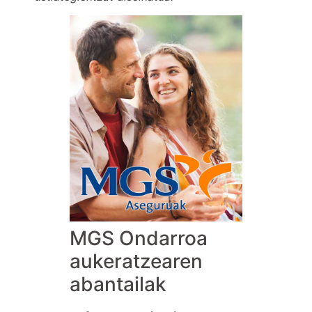
MGS Ondarroa
aukeratzearen
abantailak