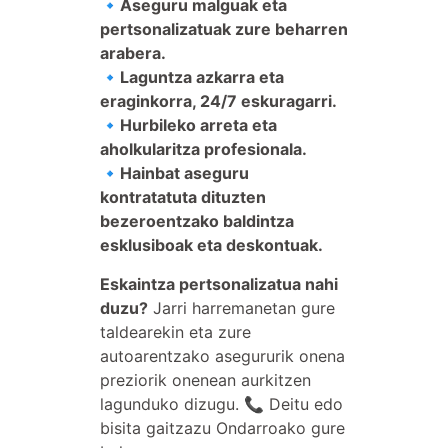
🔹Aseguru malguak eta
pertsonalizatuak zure beharren
arabera.
🔹Laguntza azkarra eta
eraginkorra, 24/7 eskuragarri.
🔹Hurbileko arreta eta
aholkularitza profesionala.
🔹Hainbat aseguru
kontratatuta dituzten
bezeroentzako baldintza
esklusiboak eta deskontuak.
Eskaintza pertsonalizatua nahi
duzu?
Jarri harremanetan gure
taldearekin eta zure
autoarentzako asegururik onena
preziorik onenean aurkitzen
lagunduko dizugu. 📞 Deitu edo
bisita gaitzazu Ondarroako gure