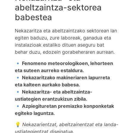
abeltzaintza-sektorea
babestea
Nekazaritza eta abeltzaintzako sektorean lan
egiten baduzu, zure laboreak, ganadua eta
instalazioak estaliko dituen aseguru bat
behar duzu, edozein gorabeheraren aurrean.
🔹 Fenomeno meteorologikoen, lehorteen
eta suteen aurreko estaldura.
🔹 Nekazaritzako makineriaren lapurreta
eta kalteen aurkako babesa.
🔹 Nekazaritza- eta abeltzaintza-
ustiategien erantzukizun zibila.
🔹 Azpiegituretan premiazko konponketak
egiteko laguntza.
💡
Nekazarientzat, abeltzainentzat eta landa-
ustiategientzat diseinatua.