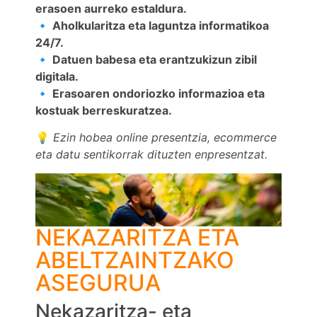
erasoen aurreko estaldura.
🔹 Aholkularitza eta laguntza informatikoa
24/7.
🔹 Datuen babesa eta erantzukizun zibil
digitala.
🔹 Erasoaren ondoriozko informazioa eta
kostuak berreskuratzea.
💡
Ezin hobea online presentzia, ecommerce
eta datu sentikorrak dituzten enpresentzat.
NEKAZARITZA ETA
ABELTZAINTZAKO
ASEGURUA
Nekazaritza- eta