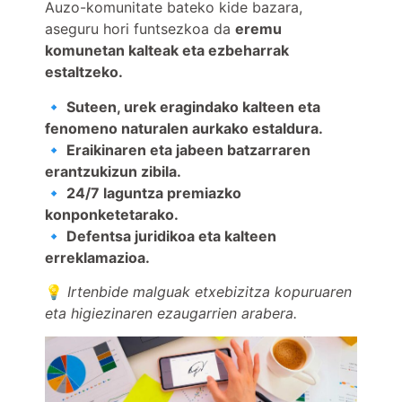
Auzo-komunitate bateko kide bazara,
aseguru hori funtsezkoa da
eremu
komunetan kalteak eta ezbeharrak
estaltzeko.
🔹
Suteen, urek eragindako kalteen eta
fenomeno naturalen aurkako estaldura.
🔹 Eraikinaren eta jabeen batzarraren
erantzukizun zibila.
🔹 24/7 laguntza premiazko
konponketetarako.
🔹 Defentsa juridikoa eta kalteen
erreklamazioa.
💡
Irtenbide malguak etxebizitza kopuruaren
eta higiezinaren ezaugarrien arabera.