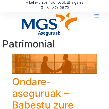
Mikellekunberriodriozola@mgs.es
640 78 59 75
Patrimonial
Ondare-
aseguruak –
Babestu zure