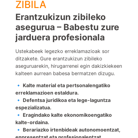
ZIBILA
Erantzukizun zibileko
asegurua – Babestu zure
jarduera profesionala
Ustekabeek legezko erreklamazioak sor
ditzakete. Gure erantzukizun zibileko
aseguruarekin, hirugarrenei egin dakizkiekeen
kalteen aurrean babesa bermatzen dizugu.
🔹
Kalte material eta pertsonalengatiko
erreklamazioen estaldura.
🔹 Defentsa juridikoa eta lege-laguntza
espezializatua.
🔹 Eragindako kalte ekonomikoengatiko
kalte-ordaina.
🔹 Berariazko irtenbideak autonomoentzat,
enpresentzat eta profesionalentzat.