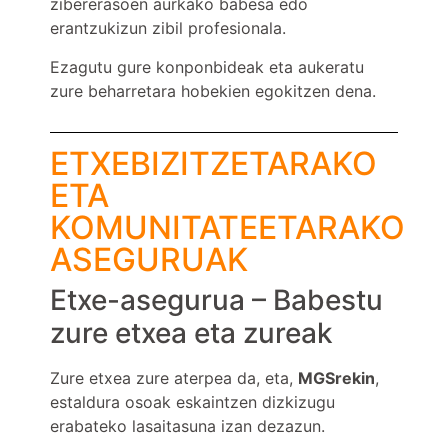
zibererasoen aurkako babesa edo
erantzukizun zibil profesionala.
Ezagutu gure konponbideak eta aukeratu
zure beharretara hobekien egokitzen dena.
ETXEBIZITZETARAKO
ETA
KOMUNITATEETARAKO
ASEGURUAK
Etxe-asegurua – Babestu
zure etxea eta zureak
Zure etxea zure aterpea da, eta,
MGSrekin
,
estaldura osoak eskaintzen dizkizugu
erabateko lasaitasuna izan dezazun.