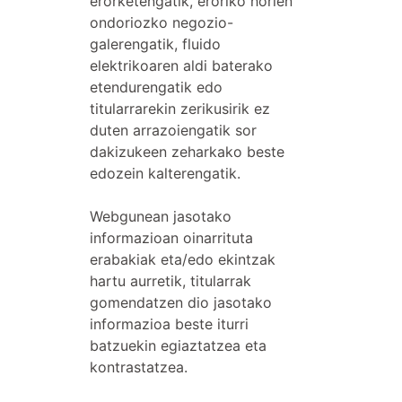
erorketengatik, eroriko horien
ondoriozko negozio-
galerengatik, fluido
elektrikoaren aldi baterako
etendurengatik edo
titularrarekin zerikusirik ez
duten arrazoiengatik sor
dakizukeen zeharkako beste
edozein kalterengatik.
Webgunean jasotako
informazioan oinarrituta
erabakiak eta/edo ekintzak
hartu aurretik, titularrak
gomendatzen dio jasotako
informazioa beste iturri
batzuekin egiaztatzea eta
kontrastatzea.