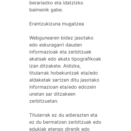
berariazko eta idatzizko
baimenik gabe.
Erantzukizuna mugatzea
Webgunearen bidez jasotako
edo eskuragarri dauden
informazioak eta zerbitzuek
akatsak edo akats tipografikoak
izan ditzakete. Aldizka,
titularrak hobekuntzak eta/edo
aldaketak sartzen ditu jasotako
informazioan eta/edo edozein
unetan sar ditzakeen
zerbitzuetan.
Titularrak ez du adierazten eta
ez du bermatzen zerbitzuak edo
edukiak etengo direnik edo