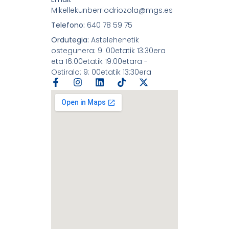
Mikellekunberriodriozola@mgs.es
Telefono:
640 78 59 75
Ordutegia:
Astelehenetik
ostegunera: 9: 00etatik 13:30era
eta 16:00etatik 19:00etara -
Ostirala: 9: 00etatik 13:30era