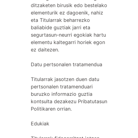
ditzaketen birusik edo bestelako
elementurik ez dagoenik, nahiz
eta Titularrak beharrezko
baliabide guztiak jarri eta
segurtasun-neurri egokiak hartu
elementu kaltegarri horiek egon
ez daitezen.
Datu pertsonalen tratamendua
Titularrak jasotzen duen datu
pertsonalen tratamenduari
buruzko informazio guztia
kontsulta dezakezu Pribatutasun
Politikaren orrian.
Edukiak