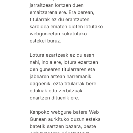
jarraitzean lortzen duen
emaitzarena ere. Era berean,
titularrak ez du erantzuten
sarbidea ematen dioten lotutako
webguneetan kokatutako
estekei buruz.
Lotura ezartzeak ez du esan
nahi, inola ere, lotura ezartzen
den gunearen titularraren eta
jabearen artean harremanik
dagoenik, ezta titularrak bere
edukiak edo zerbitzuak
onartzen dituenik ere.
Kanpoko webgune batera Web
Gunean aurkituko duzun esteka
batetik sartzen bazara, beste