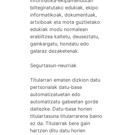
informatika-ekipamendutan
biltegiratutako edukiak, ekipo
informatikoak, dokumentuak,
artxiboak eta mota guztietako
edukiak modu normalean
erabiltzea kaltetu, deuseztatu,
gainkargatu, hondatu edo
galaraz dezaketenak.
Segurtasun-neurriak
Titularrari ematen dizkion datu
pertsonalak datu-base
automatizatuetan edo
automatizatu gabeetan gorde
daitezke. Datu-base horien
titulartasuna titularrarena baino
ez da. Titularrak bere gain
hartzen ditu datu horien