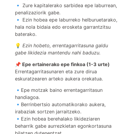
🔹 Zure kapitalerako sarbidea epe laburrean,
penalizaziorik gabe.
🔹 Ezin hobea epe laburreko helburuetarako,
hala nola bidaia edo erosketa garrantzitsu
baterako.
💡
Ezin hobeto, errentagarritasuna galdu
gabe likidezia mantendu nahi baduzu.
📌
Epe ertainerako epe finkoa (1-3 urte)
Errentagarritasunaren eta zure dirua
eskuratzearen arteko aukera orekatua.
🔹Epe motzak baino errentagarritasun
handiagoa.
🔹Berrinbertsio automatikorako aukera,
irabaziak sortzen jarraitzeko.
🔹Ezin hobea berehalako likideziaren
beharrik gabe aurrezkietan egonkortasuna
bilatzen dutenentzat.