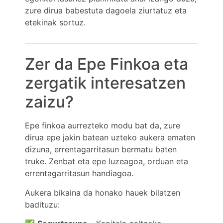
zure dirua babestuta dagoela ziurtatuz eta
etekinak sortuz.
Zer da Epe Finkoa eta
zergatik interesatzen
zaizu?
Epe finkoa aurrezteko modu bat da, zure
dirua epe jakin batean uzteko aukera ematen
dizuna, errentagarritasun bermatu baten
truke. Zenbat eta epe luzeagoa, orduan eta
errentagarritasun handiagoa.
Aukera bikaina da honako hauek bilatzen
badituzu: