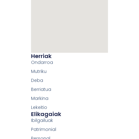
Herriak
Ondarroa
Mutriku
Deba
Berriatua
Markina
Lekeitio
Elikagaiak
Ibilgailuak
Patrimonial
Personal