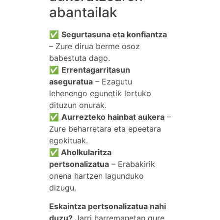
abantailak
✅
Segurtasuna eta konfiantza
– Zure dirua berme osoz
babestuta dago.
✅
Errentagarritasun
aseguratua
– Ezagutu
lehenengo egunetik lortuko
dituzun onurak.
✅
Aurrezteko hainbat aukera
–
Zure beharretara eta epeetara
egokituak.
✅
Aholkularitza
pertsonalizatua
– Erabakirik
onena hartzen lagunduko
dizugu.
Eskaintza pertsonalizatua nahi
duzu?
Jarri harremanetan gure