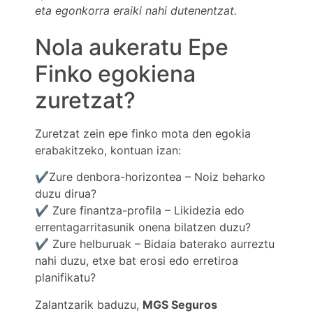
eta egonkorra eraiki nahi dutenentzat.
Nola aukeratu Epe
Finko egokiena
zuretzat?
Zuretzat zein epe finko mota den egokia
erabakitzeko, kontuan izan:
✔️Zure denbora-horizontea – Noiz beharko
duzu dirua?
✔️ Zure finantza-profila – Likidezia edo
errentagarritasunik onena bilatzen duzu?
✔️ Zure helburuak – Bidaia baterako aurreztu
nahi duzu, etxe bat erosi edo erretiroa
planifikatu?
Zalantzarik baduzu,
MGS Seguros