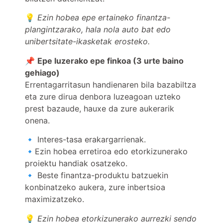
💡
Ezin hobea epe ertaineko finantza-
plangintzarako, hala nola auto bat edo
unibertsitate-ikasketak erosteko.
📌
Epe luzerako epe finkoa (3 urte baino
gehiago)
Errentagarritasun handienaren bila bazabiltza
eta zure dirua denbora luzeagoan uzteko
prest bazaude, hauxe da zure aukerarik
onena.
🔹 Interes-tasa erakargarrienak.
🔹Ezin hobea erretiroa edo etorkizunerako
proiektu handiak osatzeko.
🔹 Beste finantza-produktu batzuekin
konbinatzeko aukera, zure inbertsioa
maximizatzeko.
💡
Ezin hobea etorkizunerako aurrezki sendo