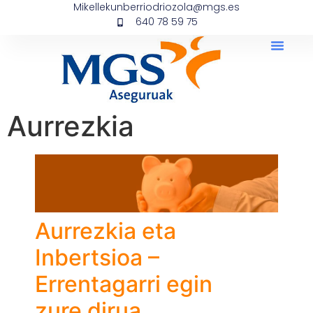
Mikellekunberriodriozola@mgs.es
640 78 59 75
Aurrezkia
Aurrezkia eta
Inbertsioa –
Errentagarri egin
zure dirua