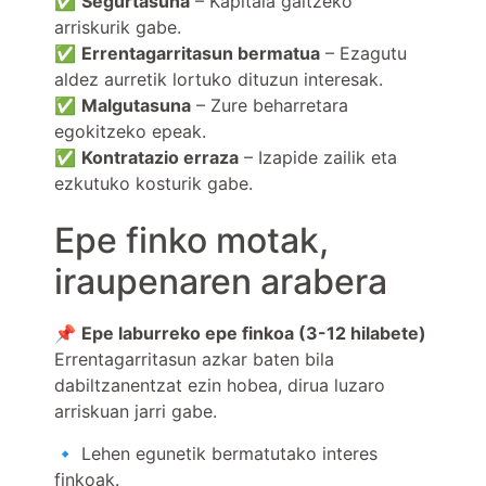
✅
Segurtasuna
– Kapitala galtzeko
arriskurik gabe.
✅
Errentagarritasun bermatua
– Ezagutu
aldez aurretik lortuko dituzun interesak.
✅
Malgutasuna
– Zure beharretara
egokitzeko epeak.
✅
Kontratazio erraza
– Izapide zailik eta
ezkutuko kosturik gabe.
Epe finko motak,
iraupenaren arabera
📌
Epe laburreko epe finkoa (3-12 hilabete)
Errentagarritasun azkar baten bila
dabiltzanentzat ezin hobea, dirua luzaro
arriskuan jarri gabe.
🔹 Lehen egunetik bermatutako interes
finkoak.