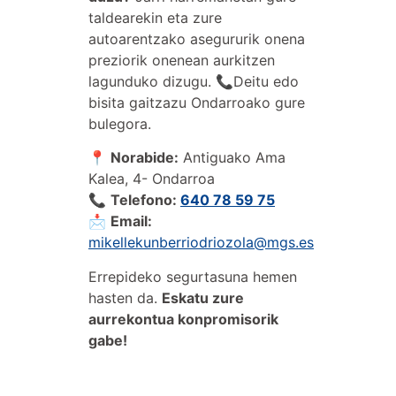
taldearekin eta zure
autoarentzako asegururik onena
preziorik onenean aurkitzen
lagunduko dizugu. 📞Deitu edo
bisita gaitzazu Ondarroako gure
bulegora.
📍
Norabide
:
Antiguako Ama
Kalea, 4- Ondarroa
📞
Telefono:
640 78 59 75‬
📩
Email:
mikellekunberriodriozola@mgs.es
Errepideko segurtasuna hemen
hasten da.
Eskatu zure
aurrekontua konpromisorik
gabe!