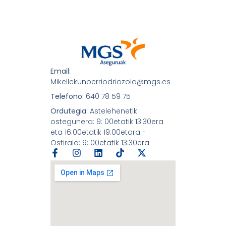
Email:
Mikellekunberriodriozola@mgs.es
Telefono:
640 78 59 75
Ordutegia:
Astelehenetik
ostegunera: 9: 00etatik 13:30era
eta 16:00etatik 19:00etara -
Ostirala: 9: 00etatik 13:30era