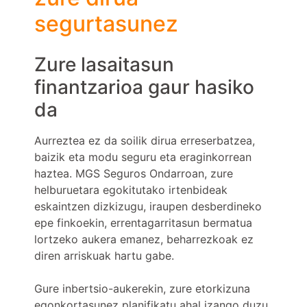
segurtasunez
Zure lasaitasun
finantzarioa gaur hasiko
da
Aurreztea ez da soilik dirua erreserbatzea,
baizik eta modu seguru eta eraginkorrean
haztea. MGS Seguros Ondarroan, zure
helburuetara egokitutako irtenbideak
eskaintzen dizkizugu, iraupen desberdineko
epe finkoekin, errentagarritasun bermatua
lortzeko aukera emanez, beharrezkoak ez
diren arriskuak hartu gabe.
Gure inbertsio-aukerekin, zure etorkizuna
egonkortasunez planifikatu ahal izango duzu,