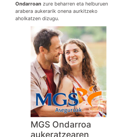
Ondarroan
zure beharren eta helburuen
arabera aukerarik onena aurkitzeko
aholkatzen dizugu.
MGS Ondarroa
aukeratzearen