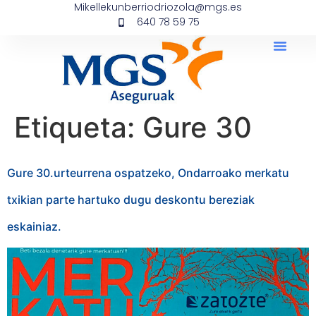
Mikellekunberriodriozola@mgs.es
640 78 59 75
Etiqueta:
Gure 30
Gure 30.urteurrena ospatzeko, Ondarroako merkatu
txikian parte hartuko dugu deskontu bereziak
eskainiaz.