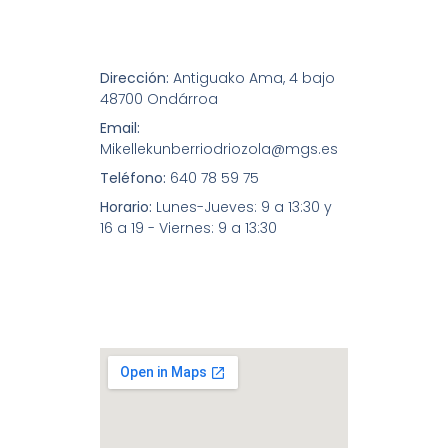
Dirección:
Antiguako Ama, 4 bajo
48700 Ondárroa
Email:
Mikellekunberriodriozola@mgs.es
Teléfono:
640 78 59 75
Horario:
Lunes-Jueves: 9 a 13:30 y
16 a 19 - Viernes: 9 a 13:30