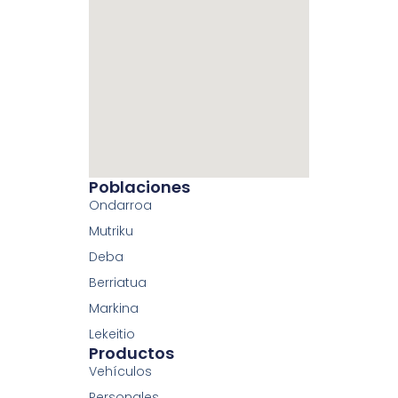
Poblaciones
Ondarroa
Mutriku
Deba
Berriatua
Markina
Lekeitio
Productos
Vehículos
Personales