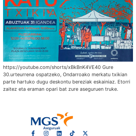
https://youtube.com/shorts/xBkBnK4VE40 Gure
30.urteurrena ospatzeko, Ondarroako merkatu txikian
parte hartuko dugu deskontu bereziak eskainiaz. Etorri
zaitez eta eraman opari bat zure aseguruen truke.