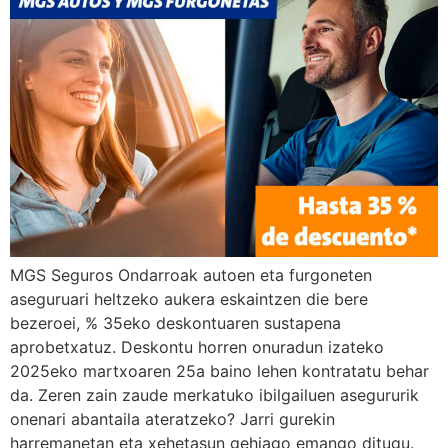
MGS Seguros Ondarroak autoen eta furgoneten
aseguruari heltzeko aukera eskaintzen die bere
bezeroei, % 35eko deskontuaren sustapena
aprobetxatuz. Deskontu horren onuradun izateko
2025eko martxoaren 25a baino lehen kontratatu behar
da. Zeren zain zaude merkatuko ibilgailuen asegururik
onenari abantaila ateratzeko? Jarri gurekin
harremanetan eta xehetasun gehiago emango ditugu.